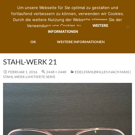
Um unsere Webseite für Sie optimal zu gestalten und
fortlaufend verbessern zu können, verwenden wir Cookies.
Durch die weitere Nutzung der Webseite stimmen Sie der
Verwendung von Cookies zu.
WEITERE
INFORMATIONEN
Suchen
Zimmermann's Brillenwerk
ZUM
OK
WEITERE INFORMATIONEN
PRIMÄR
INHALT
MENÜ
SPRINGEN
STAHL-WERK 21
FEBRUAR 1, 2016
2448 × 2448
EDELSTAHLBRILLEN NACH MASS | S
TAHL-WERK LIMITIERTE SERIE