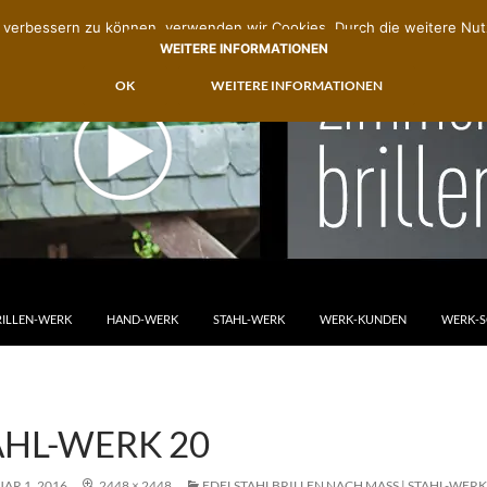
nd verbessern zu können, verwenden wir Cookies. Durch die weitere N
WEITERE INFORMATIONEN
OK
WEITERE INFORMATIONEN
M INHALT SPRINGEN
RILLEN-WERK
HAND-WERK
STAHL-WERK
WERK-KUNDEN
WERK-
AHL-WERK 20
AR 1, 2016
2448 × 2448
EDELSTAHLBRILLEN NACH MASS | STAHL-WERK L