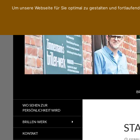
Um unsere Webseite für Sie optimal zu gestalten und fortlaufe
ZU
Zimmermann's Brillenwerk
B
Handgemachte Brillen nach Maß
WO SEHEN ZUR
PERSÖNLICHKEIT WIRD
BRILLEN-WERK
ST
KONTAKT
FEBRU