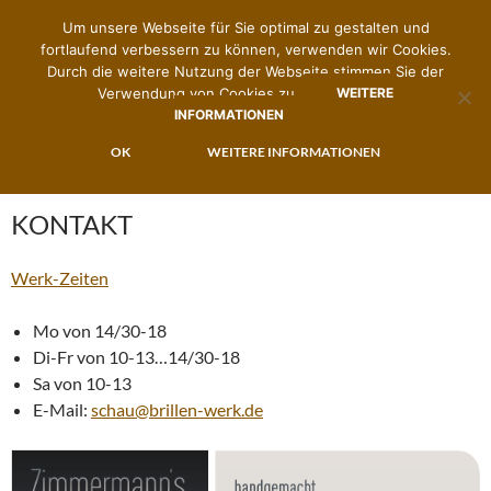
Um unsere Webseite für Sie optimal zu gestalten und
fortlaufend verbessern zu können, verwenden wir Cookies.
Durch die weitere Nutzung der Webseite stimmen Sie der
Verwendung von Cookies zu.
WEITERE
INFORMATIONEN
Suchen
Zimmermann's Brillenwerk
ZUM
OK
WEITERE INFORMATIONEN
PRIMÄR
INHALT
MENÜ
SPRINGEN
KONTAKT
Werk-Zeiten
Mo von 14/30-18
Di-Fr von 10-13…14/30-18
Sa von 10-13
E-Mail:
schau@brillen-werk.de