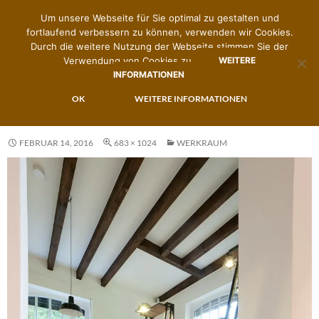
Um unsere Webseite für Sie optimal zu gestalten und
fortlaufend verbessern zu können, verwenden wir Cookies.
Durch die weitere Nutzung der Webseite stimmen Sie der
Verwendung von Cookies zu.
WEITERE
INFORMATIONEN
Suchen
Zimmermann's Brillenwerk
ZUM
OK
WEITERE INFORMATIONEN
PRIMÄR
INHALT
MENÜ
SPRINGEN
FEBRUAR 14, 2016
683 × 1024
WERKRAUM