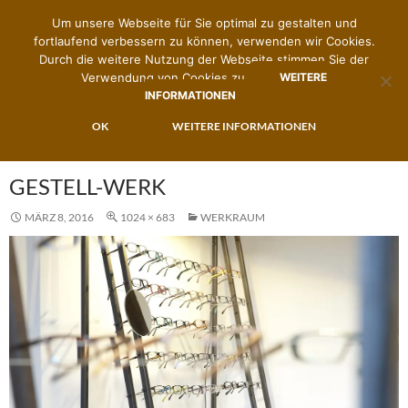
Um unsere Webseite für Sie optimal zu gestalten und
fortlaufend verbessern zu können, verwenden wir Cookies.
Durch die weitere Nutzung der Webseite stimmen Sie der
Verwendung von Cookies zu.
WEITERE
INFORMATIONEN
Suchen
Zimmermann's Brillenwerk
ZUM
OK
WEITERE INFORMATIONEN
PRIMÄR
INHALT
MENÜ
SPRINGEN
GESTELL-WERK
MÄRZ 8, 2016
1024 × 683
WERKRAUM