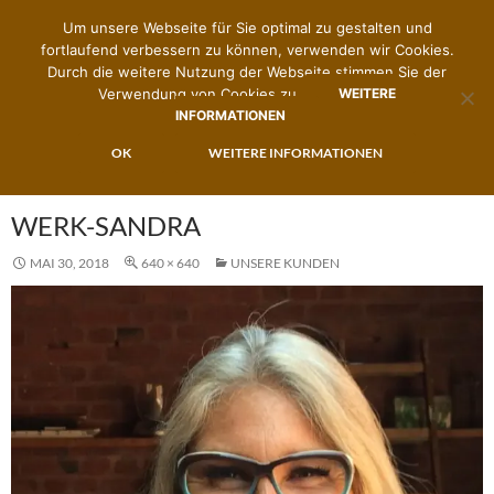
Um unsere Webseite für Sie optimal zu gestalten und
fortlaufend verbessern zu können, verwenden wir Cookies.
Durch die weitere Nutzung der Webseite stimmen Sie der
Verwendung von Cookies zu.
WEITERE
INFORMATIONEN
Suchen
Zimmermann's Brillenwerk
ZUM
OK
WEITERE INFORMATIONEN
PRIMÄR
INHALT
MENÜ
SPRINGEN
WERK-SANDRA
MAI 30, 2018
640 × 640
UNSERE KUNDEN