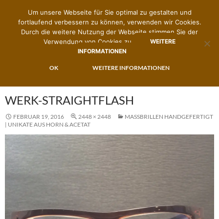
Um unsere Webseite für Sie optimal zu gestalten und
fortlaufend verbessern zu können, verwenden wir Cookies.
Durch die weitere Nutzung der Webseite stimmen Sie der
Verwendung von Cookies zu.
WEITERE
INFORMATIONEN
Suchen
Zimmermann's Brillenwerk
ZUM
OK
WEITERE INFORMATIONEN
PRIMÄR
INHALT
MENÜ
SPRINGEN
WERK-STRAIGHTFLASH
FEBRUAR 19, 2016
2448 × 2448
MASSBRILLEN HANDGEFERTIGT |
UNIKATE AUS HORN & ACETAT