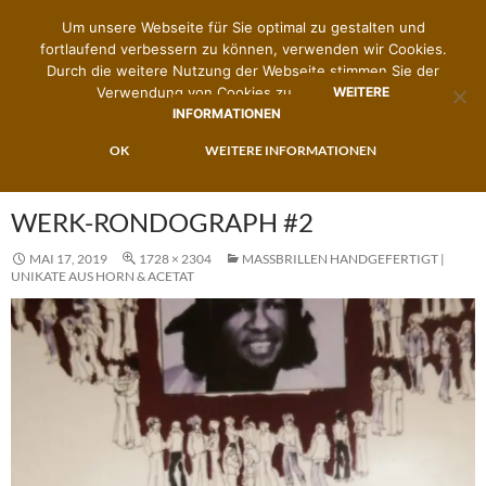
Um unsere Webseite für Sie optimal zu gestalten und
fortlaufend verbessern zu können, verwenden wir Cookies.
Durch die weitere Nutzung der Webseite stimmen Sie der
Verwendung von Cookies zu.
WEITERE
INFORMATIONEN
Suchen
Zimmermann's Brillenwerk
ZUM
OK
WEITERE INFORMATIONEN
PRIMÄR
INHALT
MENÜ
SPRINGEN
WERK-RONDOGRAPH #2
MAI 17, 2019
1728 × 2304
MASSBRILLEN HANDGEFERTIGT | U
NIKATE AUS HORN & ACETAT