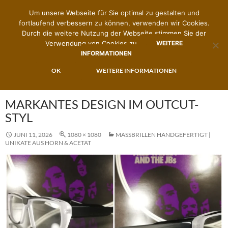
Um unsere Webseite für Sie optimal zu gestalten und
fortlaufend verbessern zu können, verwenden wir Cookies.
Durch die weitere Nutzung der Webseite stimmen Sie der
Verwendung von Cookies zu.
WEITERE
INFORMATIONEN
Suchen
Zimmermann's Brillenwerk
ZUM
OK
WEITERE INFORMATIONEN
PRIMÄR
INHALT
MENÜ
SPRINGEN
MARKANTES DESIGN IM OUTCUT-
STYL
JUNI 11, 2026
1080 × 1080
MASSBRILLEN HANDGEFERTIGT | U
NIKATE AUS HORN & ACETAT