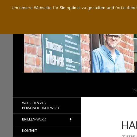
Um unsere Webseite für Sie optimal zu gestalten und fortlaufe
ZU
Zimmermann's Brillenwerk
B
Handgemachte Brillen nach Maß
WO SEHEN ZUR
PERSÖNLICHKEIT WIRD
BRILLEN-WERK
HA
KONTAKT
FEBRU