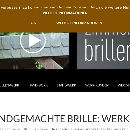
nd verbessern zu können, verwenden wir Cookies. Durch die weitere N
WEITERE INFORMATIONEN
OK
WEITERE INFORMATIONEN
M INHALT SPRINGEN
RILLEN-WERK
HAND-WERK
STAHL-WERK
WERK-KUNDEN
WERK-
NDGEMACHTE BRILLE: WERK
AR 29, 2016
2448 × 2448
MASSBRILLEN HANDGEFERTIGT | UNIKATE AU