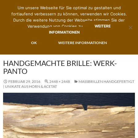
Um unsere Webseite für Sie optimal zu gestalten und
fortlaufend verbessern zu können, verwenden wir Cookies.
Durch die weitere Nutzung der Webseite stimmen Sie der
Verwendung von Cookies zu.
WEITERE
INFORMATIONEN
Suchen
Zimmermann's Brillenwerk
ZUM
OK
WEITERE INFORMATIONEN
PRIMÄR
INHALT
MENÜ
SPRINGEN
HANDGEMACHTE BRILLE: WERK-
PANTO
FEBRUAR 29, 2016
2448 × 2448
MASSBRILLEN HANDGEFERTIGT |
UNIKATE AUS HORN & ACETAT