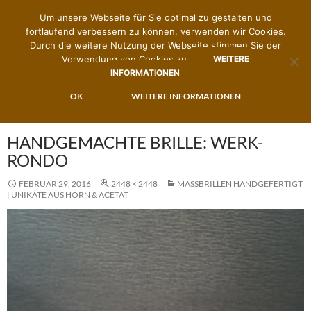
Um unsere Webseite für Sie optimal zu gestalten und
fortlaufend verbessern zu können, verwenden wir Cookies.
Durch die weitere Nutzung der Webseite stimmen Sie der
Verwendung von Cookies zu.
WEITERE
INFORMATIONEN
Suchen
Zimmermann's Brillenwerk
ZUM
OK
WEITERE INFORMATIONEN
PRIMÄR
INHALT
MENÜ
SPRINGEN
HANDGEMACHTE BRILLE: WERK-
RONDO
FEBRUAR 29, 2016
2448 × 2448
MASSBRILLEN HANDGEFERTIGT |
UNIKATE AUS HORN & ACETAT