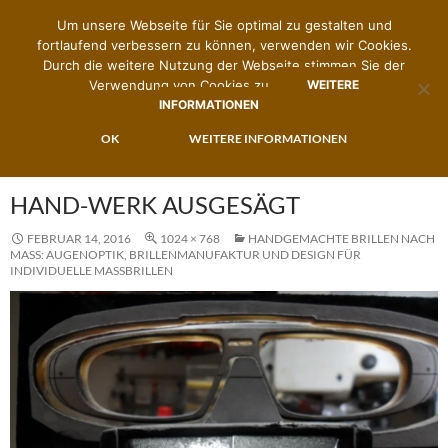
Um unsere Webseite für Sie optimal zu gestalten und
fortlaufend verbessern zu können, verwenden wir Cookies.
Durch die weitere Nutzung der Webseite stimmen Sie der
Verwendung von Cookies zu.
WEITERE
INFORMATIONEN
Suchen
Zimmermann's Brillenwerk
ZUM
OK
WEITERE INFORMATIONEN
PRIMÄR
INHALT
MENÜ
SPRINGEN
HAND-WERK AUSGESÄGT
FEBRUAR 14, 2016
1024 × 768
HANDGEMACHTE BRILLEN NACH
MASS: AUGENOPTIK, BRILLENMANUFAKTUR UND DESIGN FÜR I
NDIVIDUELLE MASSBRILLEN