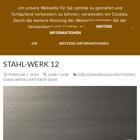
Um unsere Webseite für Sie optimal zu gestalten und
fortlaufend verbessern zu können, verwenden wir Cookies.
Durch die weitere Nutzung der Webseite stimmen Sie der
Verwendung von Cookies zu.
WEITERE
INFORMATIONEN
Suchen
Zimmermann's Brillenwerk
ZUM
OK
WEITERE INFORMATIONEN
PRIMÄR
INHALT
MENÜ
SPRINGEN
STAHL-WERK 12
FEBRUAR 1, 2016
2448 × 2448
EDELSTAHLBRILLEN NACH MASS | S
TAHL-WERK LIMITIERTE SERIE